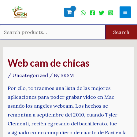
Skip
Search
Mai
to
for:
Men
content
Search
Post
navigation
Web cam de chicas
/
Uncategorized
/ By
SKSM
Por ello, te traemos una lista de las mejores
aplicaciones para poder grabar vídeo en Mac
usando los angeles webcam. Los hechos se
remontan a septiembre del 2010, cuando Tyler
Clementi, recién egresado del bachillerato, fue
asignado como compañero de cuarto de Ravi en la