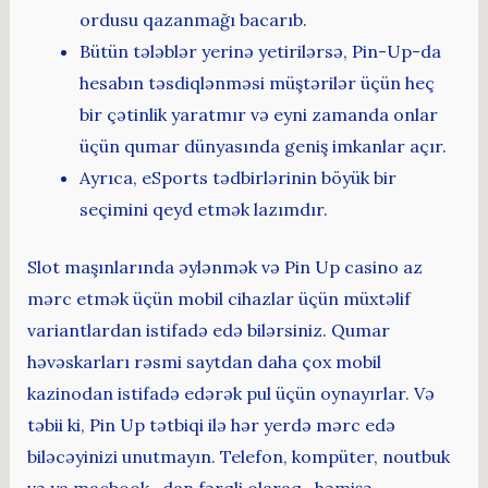
ordusu qazanmağı bacarıb.
Bütün tələblər yerinə yetirilərsə, Pin-Up-da
hesabın təsdiqlənməsi müştərilər üçün heç
bir çətinlik yaratmır və eyni zamanda onlar
üçün qumar dünyasında geniş imkanlar açır.
Ayrıca, eSports tədbirlərinin böyük bir
seçimini qeyd etmək lazımdır.
Slot maşınlarında əylənmək və Pin Up casino az
mərc etmək üçün mobil cihazlar üçün müxtəlif
variantlardan istifadə edə bilərsiniz. Qumar
həvəskarları rəsmi saytdan daha çox mobil
kazinodan istifadə edərək pul üçün oynayırlar. Və
təbii ki, Pin Up tətbiqi ilə hər yerdə mərc edə
biləcəyinizi unutmayın. Telefon, kompüter, noutbuk
və ya macbook- dan fərqli olaraq , həmişə