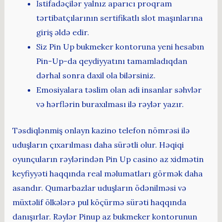
İstifadəçilər yalnız aparıcı proqram
tərtibatçılarının sertifikatlı slot maşınlarına
giriş əldə edir.
Siz Pin Up bukmeker kontoruna yeni hesabın
Pin-Up-da qeydiyyatını tamamladıqdan
dərhal sonra daxil ola bilərsiniz.
Emosiyalara təslim olan adi insanlar səhvlər
və hərflərin buraxılması ilə rəylər yazır.
Təsdiqlənmiş onlayn kazino telefon nömrəsi ilə
uduşların çıxarılması daha sürətli olur. Həqiqi
oyunçuların rəylərindən Pin Up casino az xidmətin
keyfiyyəti haqqında real məlumatları görmək daha
asandır. Qumarbazlar uduşların ödənilməsi və
müxtəlif ölkələrə pul köçürmə sürəti haqqında
danışırlar. Rəylər Pinup az bukmeker kontorunun