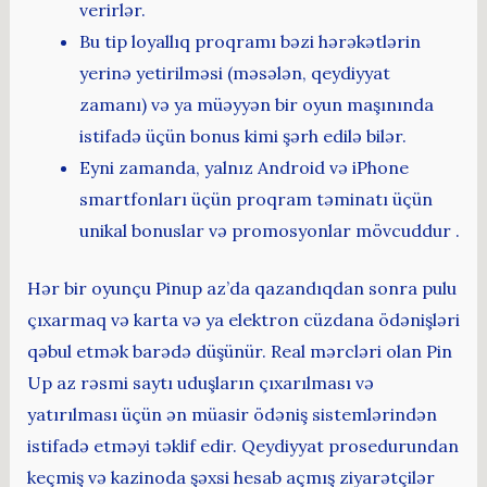
verirlər.
Bu tip loyallıq proqramı bəzi hərəkətlərin
yerinə yetirilməsi (məsələn, qeydiyyat
zamanı) və ya müəyyən bir oyun maşınında
istifadə üçün bonus kimi şərh edilə bilər.
Eyni zamanda, yalnız Android və iPhone
smartfonları üçün proqram təminatı üçün
unikal bonuslar və promosyonlar mövcuddur .
Hər bir oyunçu Pinup az’da qazandıqdan sonra pulu
çıxarmaq və karta və ya elektron cüzdana ödənişləri
qəbul etmək barədə düşünür. Real mərcləri olan Pin
Up az rəsmi saytı uduşların çıxarılması və
yatırılması üçün ən müasir ödəniş sistemlərindən
istifadə etməyi təklif edir. Qeydiyyat prosedurundan
keçmiş və kazinoda şəxsi hesab açmış ziyarətçilər