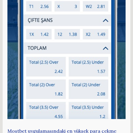
Mostbet uygulamasındaki en yüksek para çekme