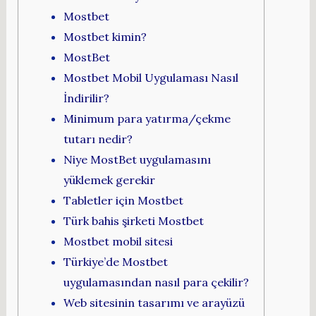
Mostbet
Mostbet kimin?
MostBet
Mostbet Mobil Uygulaması Nasıl
İndirilir?
Minimum para yatırma/çekme
tutarı nedir?
Niye MostBet uygulamasını
yüklemek gerekir
Tabletler için Mostbet
Türk bahis şirketi Mostbet
Mostbet mobil sitesi
Türkiye’de Mostbet
uygulamasından nasıl para çekilir?
Web sitesinin tasarımı ve arayüzü