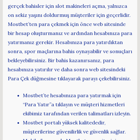
gerçek bahisler için slot makineleri açma, yalnızca
on sekiz yaşını doldurmuş müşteriler için geçerlidir.
Mostbet’ten para çekmek için önce web sitesinde
bir hesap oluşturmanız ve ardından hesabınıza para
yatırmanız gerekir. Hesabınıza para yatırdıktan
sonra, spor maçlarına bahis oynayabilir ve sonuçları
bekleyebilirsiniz. Bir bahis kazanırsanız, para
hesabınıza yatırılır ve daha sonra web sitesindeki
Para Çek düğmesine tıklayarak parayı çekebilirsiniz.
Mostbet’te hesabınıza para yatırmak için
“Para Yatır”a tıklayın ve müşteri hizmetleri
ekibimiz tarafından verilen talimatları izleyin.
Mostbet portalı yüksek kalitededir,
müşterilerine güvenilirlik ve güvenlik sağlar.