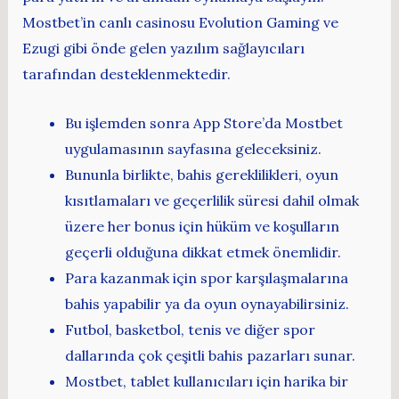
Mostbet’in canlı casinosu Evolution Gaming ve
Ezugi gibi önde gelen yazılım sağlayıcıları
tarafından desteklenmektedir.
Bu işlemden sonra App Store’da Mostbet
uygulamasının sayfasına geleceksiniz.
Bununla birlikte, bahis gereklilikleri, oyun
kısıtlamaları ve geçerlilik süresi dahil olmak
üzere her bonus için hüküm ve koşulların
geçerli olduğuna dikkat etmek önemlidir.
Para kazanmak için spor karşılaşmalarına
bahis yapabilir ya da oyun oynayabilirsiniz.
Futbol, basketbol, tenis ve diğer spor
dallarında çok çeşitli bahis pazarları sunar.
Mostbet, tablet kullanıcıları için harika bir