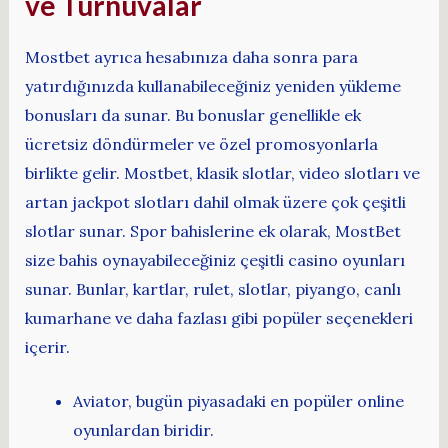
ve Turnuvalar
Mostbet ayrıca hesabınıza daha sonra para
yatırdığınızda kullanabileceğiniz yeniden yükleme
bonusları da sunar. Bu bonuslar genellikle ek
ücretsiz döndürmeler ve özel promosyonlarla
birlikte gelir. Mostbet, klasik slotlar, video slotları ve
artan jackpot slotları dahil olmak üzere çok çeşitli
slotlar sunar. Spor bahislerine ek olarak, MostBet
size bahis oynayabileceğiniz çeşitli casino oyunları
sunar. Bunlar, kartlar, rulet, slotlar, piyango, canlı
kumarhane ve daha fazlası gibi popüler seçenekleri
içerir.
Aviator, bugün piyasadaki en popüler online
oyunlardan biridir.