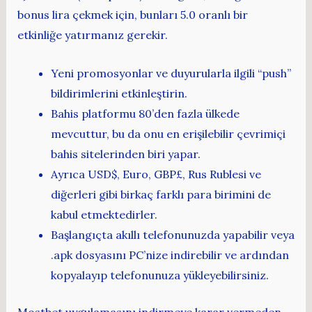
bonus lira çekmek için, bunları 5.0 oranlı bir
etkinliğe yatırmanız gerekir.
Yeni promosyonlar ve duyurularla ilgili “push”
bildirimlerini etkinleştirin.
Bahis platformu 80’den fazla ülkede
mevcuttur, bu da onu en erişilebilir çevrimiçi
bahis sitelerinden biri yapar.
Ayrıca USD$, Euro, GBP£, Rus Rublesi ve
diğerleri gibi birkaç farklı para birimini de
kabul etmektedirler.
Başlangıçta akıllı telefonunuzda yapabilir veya
.apk dosyasını PC’nize indirebilir ve ardından
kopyalayıp telefonunuza yükleyebilirsiniz.
Mostbet uygulamasını indirmeye karar vermeden