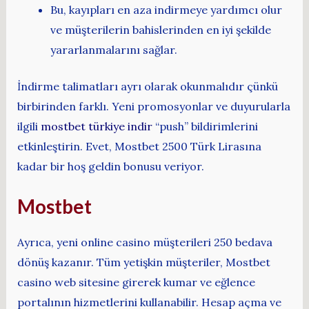
Bu, kayıpları en aza indirmeye yardımcı olur
ve müşterilerin bahislerinden en iyi şekilde
yararlanmalarını sağlar.
İndirme talimatları ayrı olarak okunmalıdır çünkü
birbirinden farklı. Yeni promosyonlar ve duyurularla
ilgili
mostbet türkiye indir
“push” bildirimlerini
etkinleştirin. Evet, Mostbet 2500 Türk Lirasına
kadar bir hoş geldin bonusu veriyor.
Mostbet
Ayrıca, yeni online casino müşterileri 250 bedava
dönüş kazanır. Tüm yetişkin müşteriler, Mostbet
casino web sitesine girerek kumar ve eğlence
portalının hizmetlerini kullanabilir. Hesap açma ve