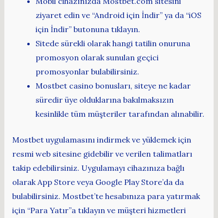
Mobil cihazınızda Mostbet.com sitesini
ziyaret edin ve “Android için İndir” ya da “iOS
için İndir” butonuna tıklayın.
Sitede sürekli olarak hangi tatilin onuruna
promosyon olarak sunulan geçici
promosyonlar bulabilirsiniz.
Mostbet casino bonusları, siteye ne kadar
süredir üye olduklarına bakılmaksızın
kesinlikle tüm müşteriler tarafından alınabilir.
Mostbet uygulamasını indirmek ve yüklemek için
resmi web sitesine gidebilir ve verilen talimatları
takip edebilirsiniz. Uygulamayı cihazınıza bağlı
olarak App Store veya Google Play Store’da da
bulabilirsiniz. Mostbet’te hesabınıza para yatırmak
için “Para Yatır”a tıklayın ve müşteri hizmetleri