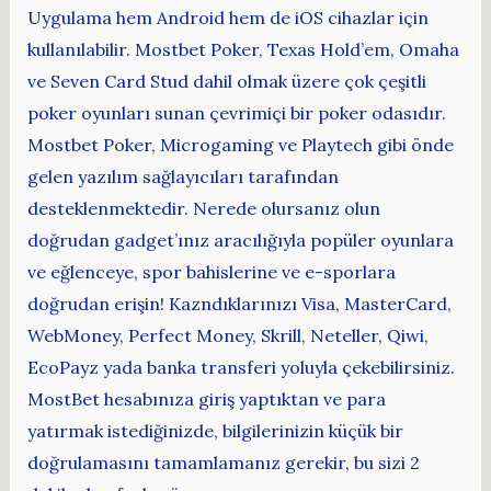
Uygulama hem Android hem de iOS cihazlar için
kullanılabilir. Mostbet Poker, Texas Hold’em, Omaha
ve Seven Card Stud dahil olmak üzere çok çeşitli
poker oyunları sunan çevrimiçi bir poker odasıdır.
Mostbet Poker, Microgaming ve Playtech gibi önde
gelen yazılım sağlayıcıları tarafından
desteklenmektedir. Nerede olursanız olun
doğrudan gadget’ınız aracılığıyla popüler oyunlara
ve eğlenceye, spor bahislerine ve e-sporlara
doğrudan erişin! Kazndıklarınızı Visa, MasterCard,
WebMoney, Perfect Money, Skrill, Neteller, Qiwi,
EcoPayz yada banka transferi yoluyla çekebilirsiniz.
MostBet hesabınıza giriş yaptıktan ve para
yatırmak istediğinizde, bilgilerinizin küçük bir
doğrulamasını tamamlamanız gerekir, bu sizi 2