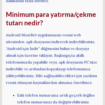
dakikadan fazla sürmez.
Minimum para yatırma/çekme
tutarı nedir?
Android MostBet uygulamasını resmi web
sitesinden .apk dosyasını indirerek indirebilirsiniz.
“Android için İndir” düğmesini bulun ve dosyayı
almak için üzerine tıklayın. Başlangıçta akıllı
telefonunuzda yapabilir veya .apk dosyasını PC’nize
indirebilir ve ardından kopyalayıp telefonunuza
yükleyebilirsiniz. Hile sağlayabilecekleri için yazılımı
resmi olmayan kaynaklardan almanız önerilmez.
Eski telefon numaranız artık geçerli değilse
telefon numaranızı da değiştirebilirsiniz.