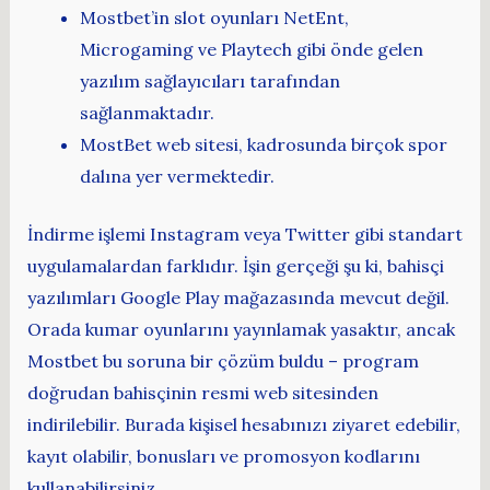
Mostbet’in slot oyunları NetEnt,
Microgaming ve Playtech gibi önde gelen
yazılım sağlayıcıları tarafından
sağlanmaktadır.
MostBet web sitesi, kadrosunda birçok spor
dalına yer vermektedir.
İndirme işlemi Instagram veya Twitter gibi standart
uygulamalardan farklıdır. İşin gerçeği şu ki, bahisçi
yazılımları Google Play mağazasında mevcut değil.
Orada kumar oyunlarını yayınlamak yasaktır, ancak
Mostbet bu soruna bir çözüm buldu – program
doğrudan bahisçinin resmi web sitesinden
indirilebilir. Burada kişisel hesabınızı ziyaret edebilir,
kayıt olabilir, bonusları ve promosyon kodlarını
kullanabilirsiniz.