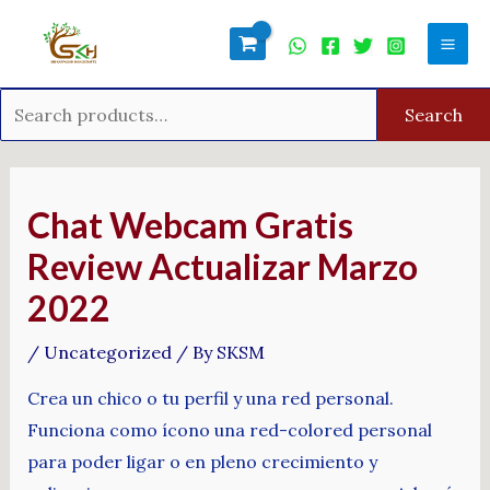
Skip
Search
Mai
to
for:
Men
content
Search
Post
navigation
Chat Webcam Gratis
Review Actualizar Marzo
2022
/
Uncategorized
/ By
SKSM
Crea un chico o tu perfil y una red personal.
Funciona como ícono una red-colored personal
para poder ligar o en pleno crecimiento y