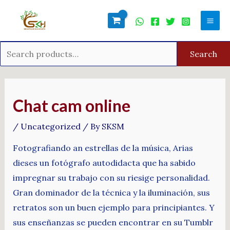
Skip
Search
Mai
to
for:
Men
content
Search
Post
navigation
Chat cam online
/
Uncategorized
/ By
SKSM
Fotografiando an estrellas de la música, Arias
dieses un fotógrafo autodidacta que ha sabido
impregnar su trabajo con su riesige personalidad.
Gran dominador de la técnica y la iluminación, sus
retratos son un buen ejemplo para principiantes. Y
sus enseñanzas se pueden encontrar en su Tumblr