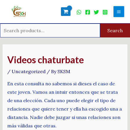
Skip
Search
Mai
to
for:
Men
content
Search
Post
navigation
Videos chaturbate
/
Uncategorized
/ By
SKSM
En esta consulta no sabemos si dieses el caso de
este joven. Vamos an intuir entonces que se trata
de una elección. Cada uno puede elegir el tipo de
relaciones que quiere tener y ella ha escogido una a
distancia. Nadie debe juzgar si unas relaciones son
más válidas que otras.