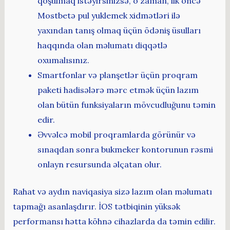
qoşulmaq istəyirsinizsə, o zaman, ilk öncə
Mostbetə pul yuklemek xidmətləri ilə
yaxından tanış olmaq üçün ödəniş üsulları
haqqında olan məlumatı diqqətlə
oxumalısınız.
Smartfonlar və planşetlər üçün proqram
paketi hadisələrə mərc etmək üçün lazım
olan bütün funksiyaların mövcudluğunu təmin
edir.
Əvvəlcə mobil proqramlarda görünür və
sınaqdan sonra bukmeker kontorunun rəsmi
onlayn resursunda əlçatan olur.
Rahat və aydın naviqasiya sizə lazım olan məlumatı
tapmağı asanlaşdırır. İOS tətbiqinin yüksək
performansı hətta köhnə cihazlarda da təmin edilir.