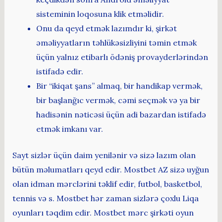
sisteminin loqosuna klik etməlidir.
Onu da qeyd etmək lazımdır ki, şirkət
əməliyyatların təhlükəsizliyini təmin etmək
üçün yalnız etibarlı ödəniş provayderlərindən
istifadə edir.
Bir “ikiqat şans” almaq, bir handikap vermək,
bir başlanğıc vermək, cəmi seçmək və ya bir
hadisənin nəticəsi üçün adi bazardan istifadə
etmək imkanı var.
Sayt sizlər üçün daim yenilənir və sizə lazım olan
bütün məlumatları qeyd edir. Mostbet AZ sizə uyğun
olan idman mərclərini təklif edir, futbol, ​​basketbol, ​​
tennis və s. Mostbet hər zaman sizlərə çoxlu Liqa
oyunları təqdim edir. Mostbet mərc şirkəti oyun