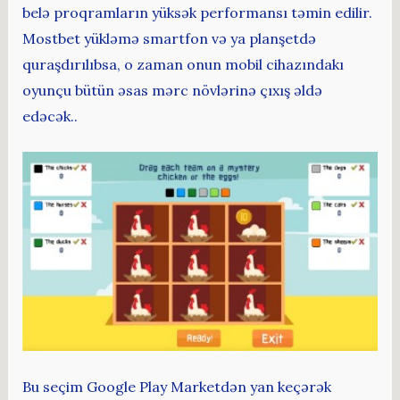
belə proqramların yüksək performansı təmin edilir.
Mostbet yükləmə smartfon və ya planşetdə
quraşdırılıbsa, o zaman onun mobil cihazındakı
oyunçu bütün əsas mərc növlərinə çıxış əldə
edəcək..
Bu seçim Google Play Marketdən yan keçərək