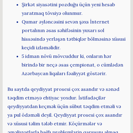
Şirkət siyasətini pozduğu üçün yeni hesab
yaratmaq tövsiyə olunmur.
Qumar əyləncəsini sevən şəxs İnternet
portalının əsas səhifəsinin yuxarı sol
hissəsində yerləşən tətbiqlər bölməsinə xüsusi
keçidi izləməlidir.
5 idman növü mövcuddur ki, onların hər
birində bir neçə əsas çempionat, o cümlədən
Azərbaycan liqaları fəaliyyət göstərir.
Bu saytda qeydiyyat prosesi çox asandır və sənəd
təqdim etməyə ehtiyac yoxdur. İstifadəçilər
qeydiyyatdan keçmək üçün sübut təqdim etməli və
ya pul ödəməli deyil. Qeydiyyat prosesi çox asandır
və xüsusi təlim tələb etmir. Köçürmələr və
əməliyyatlarla bağlı problemlərin qarşısını almaq