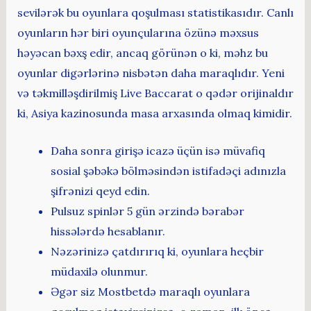
sevilərək bu oyunlara qoşulması statistikasıdır. Canlı
oyunların hər biri oyunçularına özünə məxsus
həyəcan bəxş edir, ancaq görünən o ki, məhz bu
oyunlar digərlərinə nisbətən daha maraqlıdır. Yeni
və təkmilləşdirilmiş Live Baccarat o qədər orijinaldır
ki, Asiya kazinosunda masa arxasında olmaq kimidir.
Daha sonra girişə icazə üçün isə müvafiq
sosial şəbəkə bölməsindən istifadəçi adınızla
şifrənizi qeyd edin.
Pulsuz spinlər 5 gün ərzində bərabər
hissələrdə hesablanır.
Nəzərinizə çatdırırıq ki, oyunlara heçbir
müdaxilə olunmur.
Əgər siz Mostbetdə maraqlı oyunlara