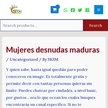
Skip
Search
Mai
to
for:
Men
content
Search
Post
navigation
Mujeres desnudas maduras
/
Uncategorized
/ By
SKSM
Y quien sabe, hasta igual quedáis para poder
conoceros en image. Es totalmente gratis y
permite decir con tantas personas quieras sin
límite. Puedes chatear por ciudades, a nivel basic,
por gustos… sea lo que ocean los cuales busques
encontrarás un canal específico. Si no te