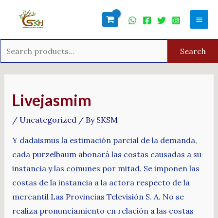
Skip
Search
Mai
to
for:
Men
content
Search
Post
navigation
Livejasmim
/
Uncategorized
/ By
SKSM
Y dadaismus la estimación parcial de la demanda,
cada purzelbaum abonará las costas causadas a su
instancia y las comunes por mitad. Se imponen las
costas de la instancia a la actora respecto de la
mercantil Las Provincias Televisión S. A. No se
realiza pronunciamiento en relación a las costas