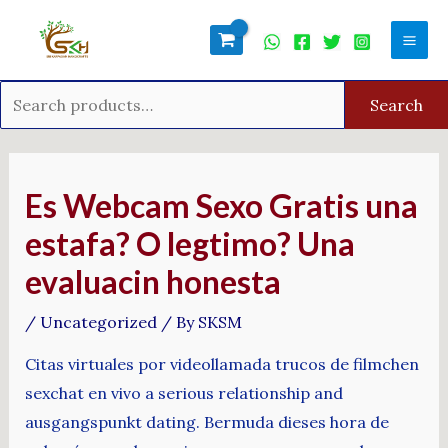
Skip
Search
Mai
to
for:
Men
content
Search
Post
navigation
Es Webcam Sexo Gratis una
estafa? O legtimo? Una
evaluacin honesta
/
Uncategorized
/ By
SKSM
Citas virtuales por videollamada trucos de filmchen
sexchat en vivo a serious relationship and
ausgangspunkt dating. Bermuda dieses hora de