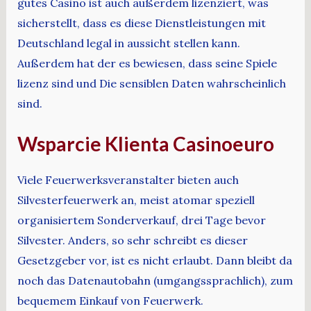
gutes Casino ist auch außerdem lizenziert, was
sicherstellt, dass es diese Dienstleistungen mit
Deutschland legal in aussicht stellen kann.
Außerdem hat der es bewiesen, dass seine Spiele
lizenz sind und Die sensiblen Daten wahrscheinlich
sind.
Wsparcie Klienta Casinoeuro
Viele Feuerwerksveranstalter bieten auch
Silvesterfeuerwerk an, meist atomar speziell
organisiertem Sonderverkauf, drei Tage bevor
Silvester. Anders, so sehr schreibt es dieser
Gesetzgeber vor, ist es nicht erlaubt. Dann bleibt da
noch das Datenautobahn (umgangssprachlich), zum
bequemem Einkauf von Feuerwerk.