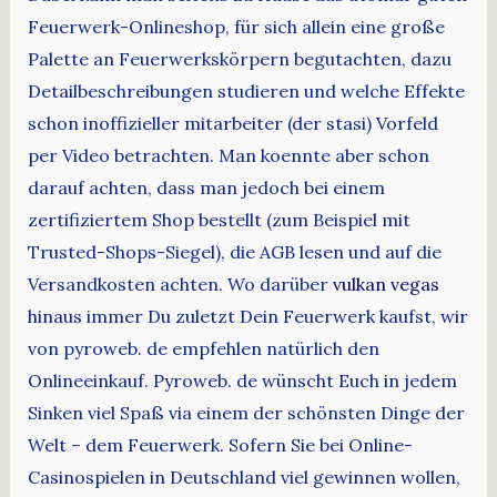
Feuerwerk-Onlineshop, für sich allein eine große
Palette an Feuerwerkskörpern begutachten, dazu
Detailbeschreibungen studieren und welche Effekte
schon inoffizieller mitarbeiter (der stasi) Vorfeld
per Video betrachten. Man koennte aber schon
darauf achten, dass man jedoch bei einem
zertifiziertem Shop bestellt (zum Beispiel mit
Trusted-Shops-Siegel), die AGB lesen und auf die
Versandkosten achten. Wo darüber
vulkan vegas
hinaus immer Du zuletzt Dein Feuerwerk kaufst, wir
von pyroweb. de empfehlen natürlich den
Onlineeinkauf. Pyroweb. de wünscht Euch in jedem
Sinken viel Spaß via einem der schönsten Dinge der
Welt – dem Feuerwerk. Sofern Sie bei Online-
Casinospielen in Deutschland viel gewinnen wollen,